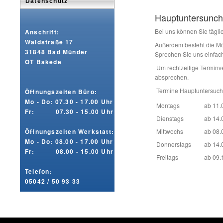
Datenschutz
Hauptuntersunc
Bei uns können Sie tägli
Anschrift:
Waldstraße 17
Außerdem besteht die Mö
31848 Bad Münder
Sprechen Sie uns einfach
OT Bakede
Um rechtzeitige Terminve
absprechen.
Termine Hauptuntersuch
Öffnungszeiten Büro:
Mo - Do: 07.30 - 17.00 Uhr
Montags
ab 11.
Fr: 07.30 - 15.00 Uhr
Dienstags
ab 14.
Öffnungszeiten Werkstatt:
Mittwochs
ab 08.
Mo - Do: 08.00 - 17.00 Uhr
Donnerstags
ab 14.
Fr: 08.00 - 15.00 Uhr
Freitags
ab 09.
Telefon:
05042 / 50 93 33